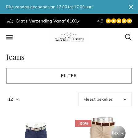
Elke zondag geopend van 12:00 tot 17:00 uur !
d.
Gratis Verzending Vanaf €100,-
4.9
7 Dagen Per Week
Jeans
FILTER
-30%