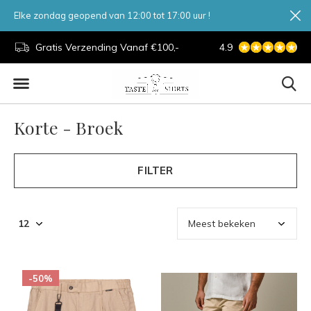
Elke zondag geopend van 12:00 tot 17:00 uur !
d.
Gratis Verzending Vanaf €100,-
4.9
7 Dagen Per Week
Korte - Broek
FILTER
-50%