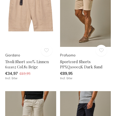
Giordano
Profuomo
Tivoli Short 100% Linnen
Sportcord Shorts
611102 Col.81 Beige
PPXQ10002K Dark Sand
€34,97
€89,95
€69,95
Incl. btw
Incl. btw