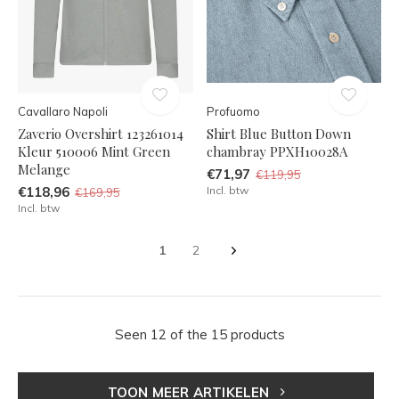
Cavallaro Napoli
Profuomo
Zaverio Overshirt 123261014
Shirt Blue Button Down
Kleur 510006 Mint Green
chambray PPXH10028A
Melange
€71,97
€119,95
€118,96
Incl. btw
€169,95
Incl. btw
1
2
Seen 12 of the 15 products
TOON MEER ARTIKELEN