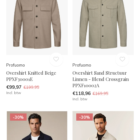
Profuomo
Profuomo
Overshirt Knitted Beige
Overshirt Sand Structuur
PPXF30001E
Linnen - Blend Crossgrain
PPXF10002A
€99,97
€199,95
Incl. btw
€118,96
€169,95
Incl. btw
-30%
-30%