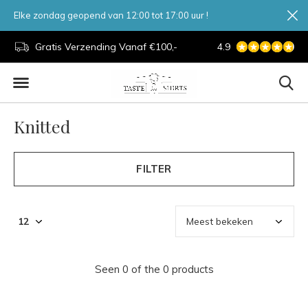
Elke zondag geopend van 12:00 tot 17:00 uur !
d.
Gratis Verzending Vanaf €100,-
4.9
7 Dagen Per Week
Knitted
FILTER
Seen 0 of the 0 products