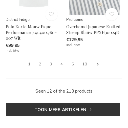
District Indigo
Profuomo
Polo Korte Mouw Pique
Overhemd Japanese Knitted
Performance 7.41.400.780-
Streep Blauw PPXH30024D
007 Wit
€129,95
€99,95
Incl. btw
Incl. btw
1
2
3
4
5
18
Seen 12 of the 213 products
TOON MEER ARTIKELEN