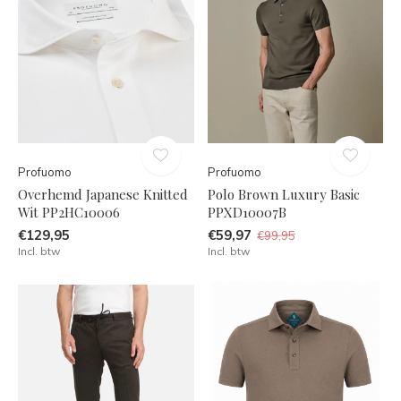
Profuomo
Profuomo
Overhemd Japanese Knitted
Polo Brown Luxury Basic
Wit PP2HC10006
PPXD10007B
€129,95
€59,97
€99,95
Incl. btw
Incl. btw