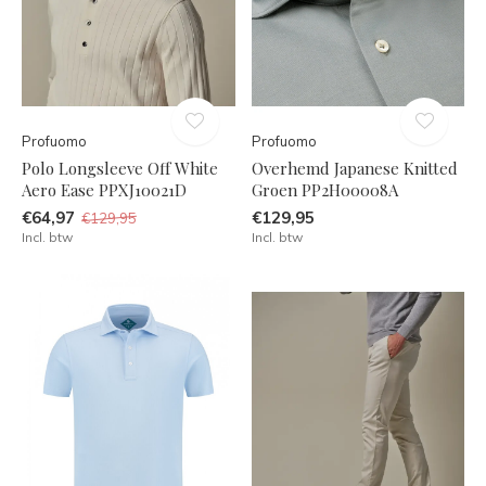
Profuomo
Profuomo
Polo Longsleeve Off White
Overhemd Japanese Knitted
Aero Ease PPXJ10021D
Groen PP2H00008A
€64,97
€129,95
€129,95
Incl. btw
Incl. btw