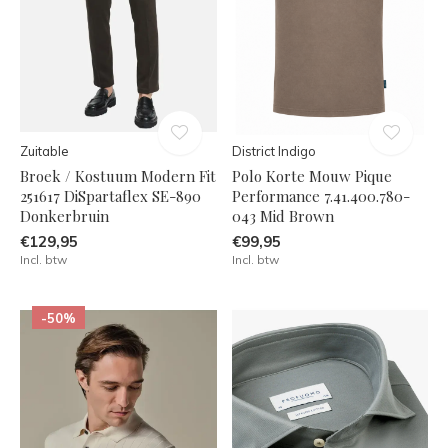
Zuitable
District Indigo
Broek / Kostuum Modern Fit
Polo Korte Mouw Pique
251617 DiSpartaflex SE-890
Performance 7.41.400.780-
Donkerbruin
043 Mid Brown
€129,95
€99,95
Incl. btw
Incl. btw
-50%