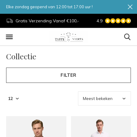
Elke zondag geopend van 12:00 tot 17:00 uur !
d.
Gratis Verzending Vanaf €100,-
4.9
7 Dagen Per Week
Collectie
FILTER