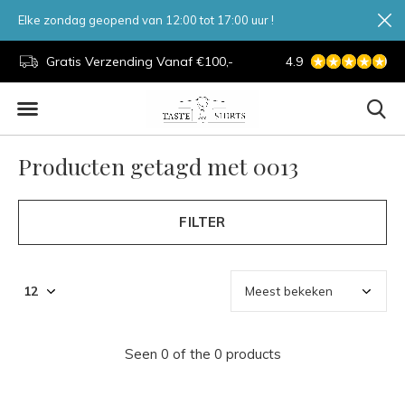
Elke zondag geopend van 12:00 tot 17:00 uur !
d.
Gratis Verzending Vanaf €100,-
4.9
7 Dagen Per Week
Producten getagd met 0013
FILTER
Seen 0 of the 0 products