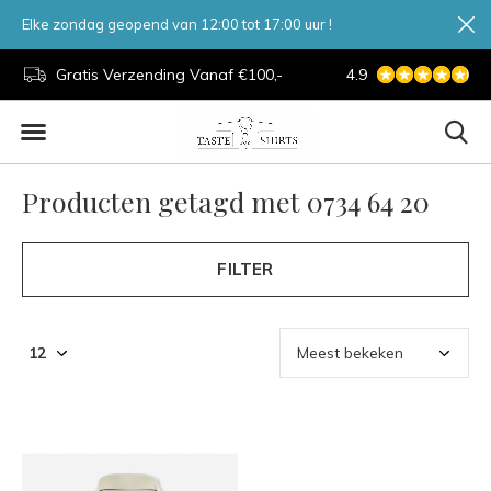
Elke zondag geopend van 12:00 tot 17:00 uur !
d.
Gratis Verzending Vanaf €100,-
4.9
7 Dagen Per Week
Producten getagd met 0734 64 20
FILTER