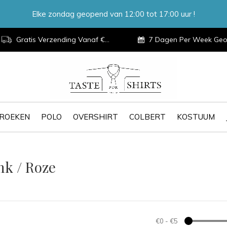
Elke zondag geopend van 12:00 tot 17:00 uur !
Gratis Verzending Vanaf €100,-
7 Dagen Per Week Geopen
ROEKEN
POLO
OVERSHIRT
COLBERT
KOSTUUM
nk / Roze
€0
-
€5