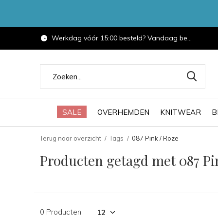
Werkdag vóór 15:00 besteld? Vandaag bezorgd.
SALE
OVERHEMDEN
KNITWEAR
B
Terug naar overzicht
Tags
087 Pink / Roze
Producten getagd met 087 Pi
0 Producten