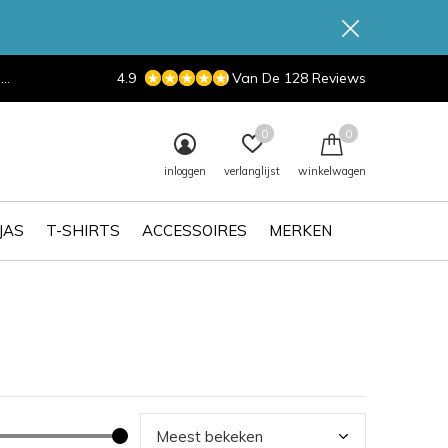
d
4.9
Van De 128 Reviews
0
0
inloggen
verlanglijst
winkelwagen
JAS
T-SHIRTS
ACCESSOIRES
MERKEN