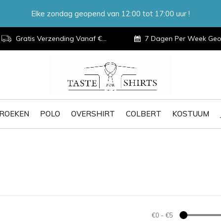
Elke zondag geopend van 12:00 tot 17:00 uur !
Gratis Verzending Vanaf €100,-
7 Dagen Per Week Geopen
ROEKEN
POLO
OVERSHIRT
COLBERT
KOSTUUM
€0
-
€5