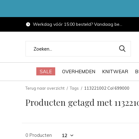
Werkdag vóór 15:00 besteld? Vandaag bezorgd.
SALE
OVERHEMDEN
KNITWEAR
B
Terug naar overzicht
Tags
113221002 Col 699000
Producten getagd met 113221
0 Producten