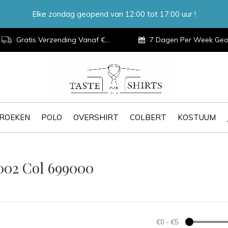
Elke zondag geopend van 12:00 tot 17:00 uur !
Gratis Verzending Vanaf €100,-
7 Dagen Per Week Geopen
ROEKEN
POLO
OVERSHIRT
COLBERT
KOSTUUM
002 Col 699000
€0
-
€5