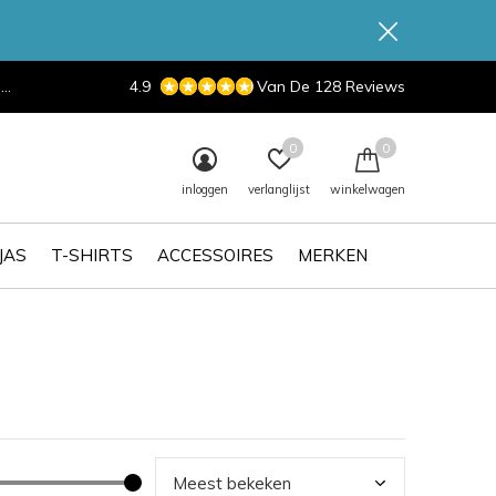
d
4.9
Van De 128 Reviews
0
0
inloggen
verlanglijst
winkelwagen
JAS
T-SHIRTS
ACCESSOIRES
MERKEN