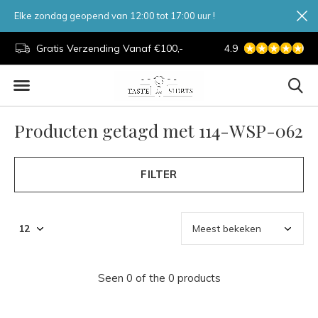
Elke zondag geopend van 12:00 tot 17:00 uur !
d.
Gratis Verzending Vanaf €100,-
4.9
7 Dagen Per Week
Producten getagd met 114-WSP-062
FILTER
Seen 0 of the 0 products