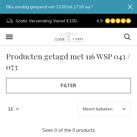
Elke zondag geopend van 12:00 tot 17:00 uur !
d.
Gratis Verzending Vanaf €100,-
4.9
7 Dagen Per Week
Producten getagd met 116 WSP 043 /
073
FILTER
Seen 0 of the 0 products