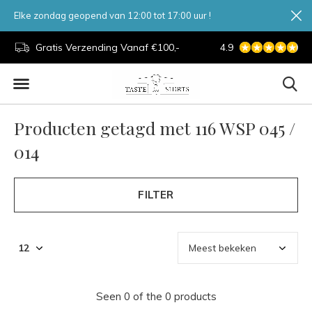
Elke zondag geopend van 12:00 tot 17:00 uur !
d.
Gratis Verzending Vanaf €100,-
4.9
7 Dagen Per Week
Producten getagd met 116 WSP 045 /
014
FILTER
Seen 0 of the 0 products