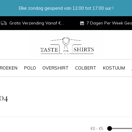
Elke zondag geopend van 12:00 tot 17:00 uur !
Gratis Verzending Vanaf €100,-
7 Dagen Per Week Geopen
ROEKEN
POLO
OVERSHIRT
COLBERT
KOSTUUM
04
€0
-
€5