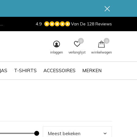
d
4.9
Van De 128 Reviews
0
0
inloggen
verlanglijst
winkelwagen
JAS
T-SHIRTS
ACCESSOIRES
MERKEN