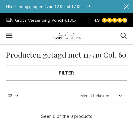
Elke zondag geopend van 12:00 tot 17:00 uur !
d.
Gratis Verzending Vanaf €100,-
4.9
7 Dagen Per Week
Producten getagd met 117719 Col. 60
FILTER
Seen 0 of the 0 products