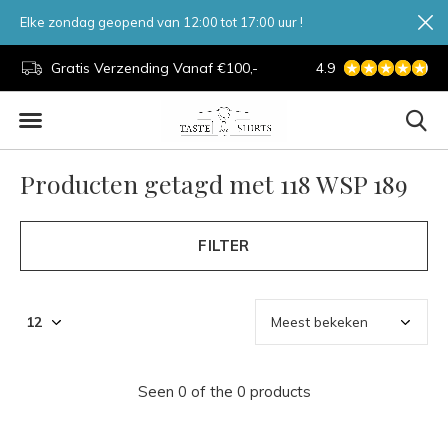
Elke zondag geopend van 12:00 tot 17:00 uur !
d.
Gratis Verzending Vanaf €100,-
4.9
7 Dagen Per Week
Producten getagd met 118 WSP 189
FILTER
Seen 0 of the 0 products