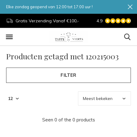
Elke zondag geopend van 12:00 tot 17:00 uur !
d.
Gratis Verzending Vanaf €100,-
4.9
7 Dagen Per Week
Producten getagd met 120215003
FILTER
Seen 0 of the 0 products