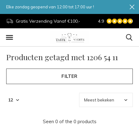
Elke zondag geopend van 12:00 tot 17:00 uur !
d.
Gratis Verzending Vanaf €100,-
4.9
7 Dagen Per Week
Producten getagd met 1206 54 11
FILTER
Seen 0 of the 0 products