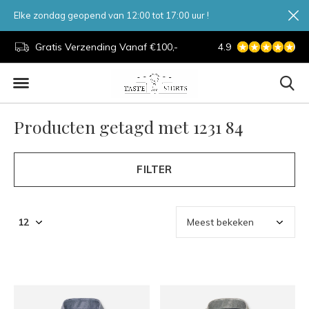
Elke zondag geopend van 12:00 tot 17:00 uur !
d.
Gratis Verzending Vanaf €100,-
4.9
7 Dagen Per Week
Producten getagd met 1231 84
FILTER