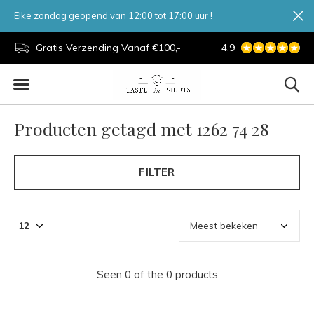
Elke zondag geopend van 12:00 tot 17:00 uur !
d.
Gratis Verzending Vanaf €100,-
4.9
7 Dagen Per Week
Producten getagd met 1262 74 28
FILTER
Seen 0 of the 0 products