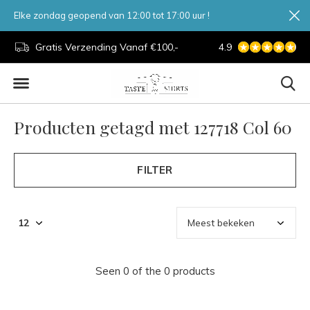
Elke zondag geopend van 12:00 tot 17:00 uur !
d.
Gratis Verzending Vanaf €100,-
4.9
7 Dagen Per Week
Producten getagd met 127718 Col 60
FILTER
Seen 0 of the 0 products