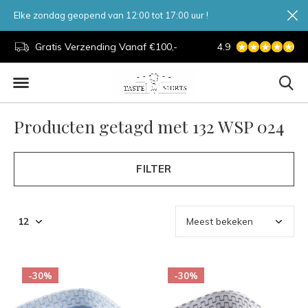
Elke zondag geopend van 12:00 tot 17:00 uur !
d.
Gratis Verzending Vanaf €100,-
4.9
7 Dagen Per Week
Producten getagd met 132 WSP 024
FILTER
-30%
-30%