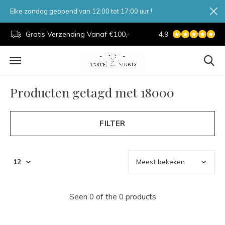
Elke zondag geopend van 12:00 tot 17:00 uur !
d.
Gratis Verzending Vanaf €100,-
4.9
7 Dagen Per Week
Producten getagd met 18000
FILTER
Seen 0 of the 0 products