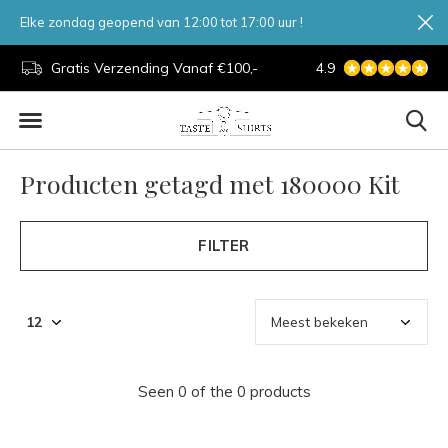
Elke zondag geopend van 12:00 tot 17:00 uur !
d.
Gratis Verzending Vanaf €100,-
4.9
7 Dagen Per Week
Producten getagd met 180000 Kit
FILTER
Seen 0 of the 0 products