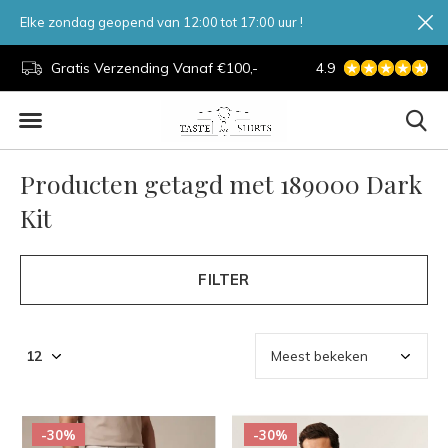
Elke zondag geopend van 12:00 tot 17:00 uur !
d.
Gratis Verzending Vanaf €100,-
4.9
7 Dagen Per Week
Producten getagd met 189000 Dark
Kit
FILTER
-30%
-30%