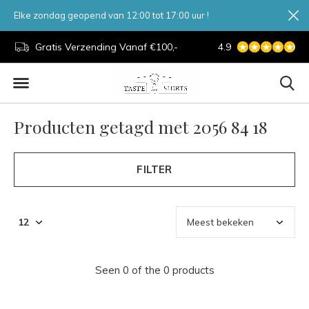
Elke zondag geopend van 12:00 tot 17:00 uur !
d.
Gratis Verzending Vanaf €100,-
4.9
7 Dagen Per Week
Producten getagd met 2056 84 18
FILTER
Seen 0 of the 0 products