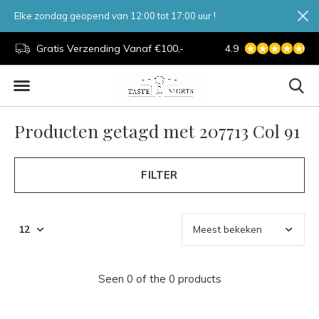
Elke zondag geopend van 12:00 tot 17:00 uur !
d.
Gratis Verzending Vanaf €100,-
4.9
7 Dagen Per Week
Producten getagd met 207713 Col 91
FILTER
Seen 0 of the 0 products