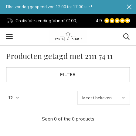
Elke zondag geopend van 12:00 tot 17:00 uur !
d.
Gratis Verzending Vanaf €100,-
4.9
7 Dagen Per Week
Producten getagd met 2111 74 11
FILTER
Seen 0 of the 0 products