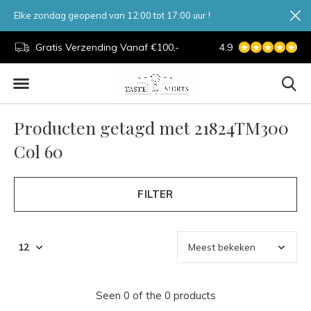
Elke zondag geopend van 12:00 tot 17:00 uur !
d.
Gratis Verzending Vanaf €100,-
4.9
7 Dagen Per Week
Producten getagd met 21824TM300
Col 60
FILTER
Seen 0 of the 0 products