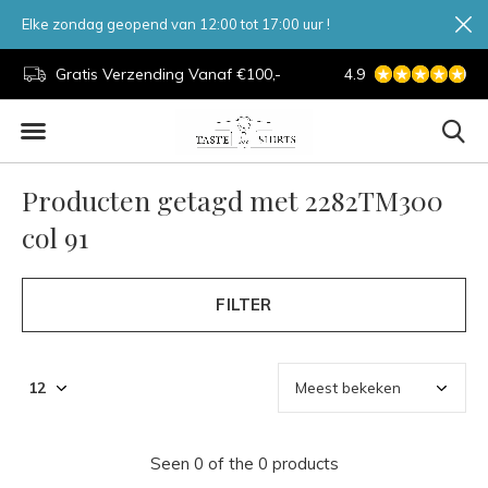
Elke zondag geopend van 12:00 tot 17:00 uur !
d.
Gratis Verzending Vanaf €100,-
4.9
7 Dagen Per Week
Producten getagd met 2282TM300
col 91
FILTER
Seen 0 of the 0 products