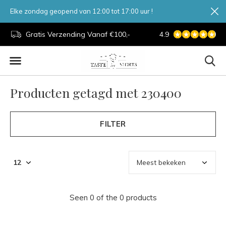
Elke zondag geopend van 12:00 tot 17:00 uur !
d.
Gratis Verzending Vanaf €100,-
4.9
7 Dagen Per Week
Producten getagd met 230400
FILTER
Seen 0 of the 0 products