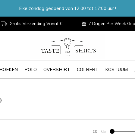
Elke zondag geopend van 12:00 tot 17:00 uur !
Gratis Verzending Vanaf €100,-
7 Dagen Per Week Geopen
ROEKEN
POLO
OVERSHIRT
COLBERT
KOSTUUM
0
€0
-
€5