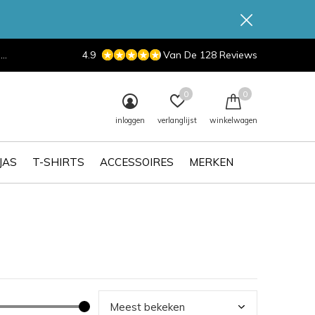
d
4.9
Van De 128 Reviews
0
0
inloggen
verlanglijst
winkelwagen
JAS
T-SHIRTS
ACCESSOIRES
MERKEN