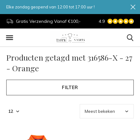
Elke zondag geopend van 12:00 tot 17:00 uur !
d.
Gratis Verzending Vanaf €100,-
4.9
7 Dagen Per Week
Producten getagd met 316586-X - 27
- Orange
FILTER