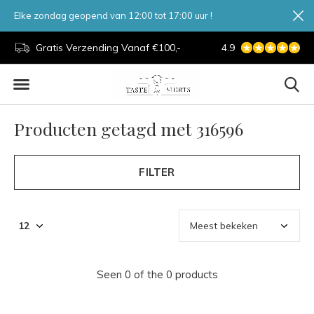
Elke zondag geopend van 12:00 tot 17:00 uur !
d.
Gratis Verzending Vanaf €100,-
4.9
7 Dagen Per Week
Producten getagd met 316596
FILTER
Seen 0 of the 0 products