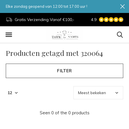
Elke zondag geopend van 12:00 tot 17:00 uur !
d.
Gratis Verzending Vanaf €100,-
4.9
7 Dagen Per Week
Producten getagd met 320064
FILTER
Seen 0 of the 0 products