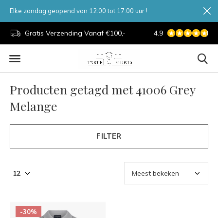
Elke zondag geopend van 12:00 tot 17:00 uur !
d.
Gratis Verzending Vanaf €100,-
4.9
7 Dagen Per Week
Producten getagd met 41006 Grey
Melange
FILTER
-30%