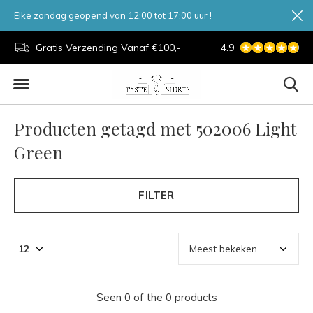
Elke zondag geopend van 12:00 tot 17:00 uur !
d.
Gratis Verzending Vanaf €100,-
4.9
7 Dagen Per Week
Producten getagd met 502006 Light
Green
FILTER
Seen 0 of the 0 products