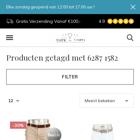
Elke zondag geopend van 12:00 tot 17:00 uur !
d.
Gratis Verzending Vanaf €100,-
4.9
7 Dagen Per Week
Producten getagd met 6287 1582
FILTER
-30%