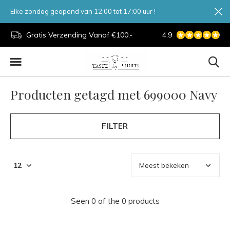
Elke zondag geopend van 12:00 tot 17:00 uur !
d.
Gratis Verzending Vanaf €100,-
4.9
7 Dagen Per Week
Producten getagd met 699000 Navy
FILTER
Seen 0 of the 0 products