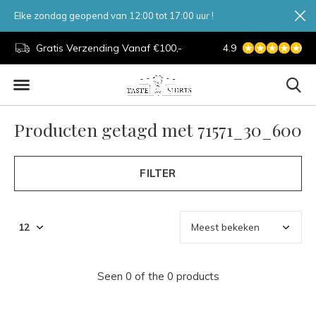
Elke zondag geopend van 12:00 tot 17:00 uur !
d.
Gratis Verzending Vanaf €100,-
4.9
7 Dagen Per Week
Producten getagd met 71571_30_600
FILTER
Seen 0 of the 0 products