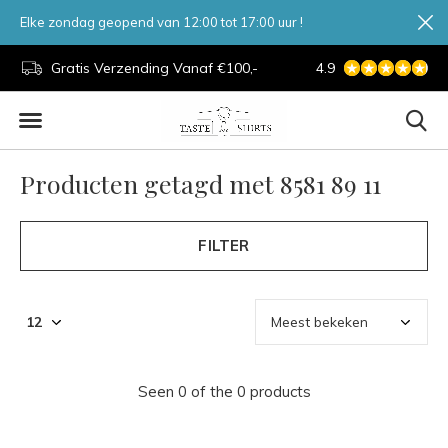
Elke zondag geopend van 12:00 tot 17:00 uur !
d.
Gratis Verzending Vanaf €100,-
4.9
7 Dagen Per Week
Producten getagd met 8581 89 11
FILTER
Seen 0 of the 0 products