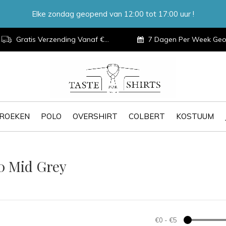
Elke zondag geopend van 12:00 tot 17:00 uur !
Gratis Verzending Vanaf €100,-
7 Dagen Per Week Geopen
ROEKEN
POLO
OVERSHIRT
COLBERT
KOSTUUM
0 Mid Grey
€0
-
€5