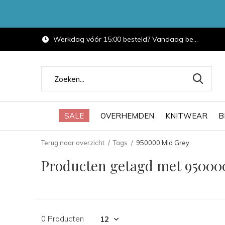
Werkdag vóór 15:00 besteld? Vandaag bezorgd.
SALE
OVERHEMDEN
KNITWEAR
B
Terug naar overzicht
Tags
950000 Mid Grey
Producten getagd met 95000
0 Producten