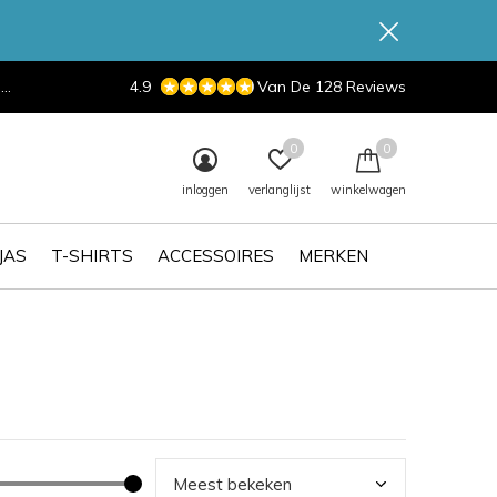
d
4.9
Van De 128 Reviews
0
0
inloggen
verlanglijst
winkelwagen
JAS
T-SHIRTS
ACCESSOIRES
MERKEN