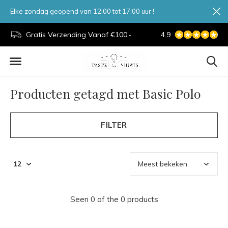
Elke zondag geopend van 12:00 tot 17:00 uur !
d.
Gratis Verzending Vanaf €100,-
4.9
7 Dagen Per Week
Producten getagd met Basic Polo
FILTER
Seen 0 of the 0 products