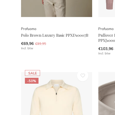
Profuomo
Profuomo
Polo Brown Luxury Basic PPXD10007B
Pullover 
PPXJ1000
€69,96
€99,95
Incl. btw
€103,96
Incl. btw
SALE
-50%