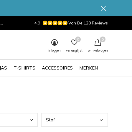
d
4.9
Van De 128 Reviews
0
0
inloggen
verlanglijst
winkelwagen
JAS
T-SHIRTS
ACCESSOIRES
MERKEN
Stof