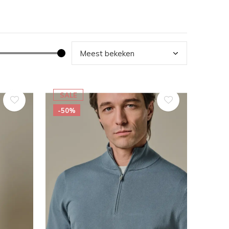
SALE
-50%