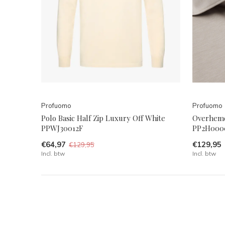
Profuomo
Profuomo
Polo Basic Half Zip Luxury Off White
Overhemd
PPWJ30012F
PP2H000
€64,97
€129,95
€129,95
Incl. btw
Incl. btw