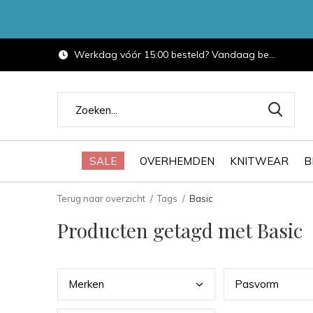
Werkdag vóór 15:00 besteld? Vandaag bezorgd.
SALE
OVERHEMDEN
KNITWEAR
B
Terug naar overzicht
Tags
Basic
Producten getagd met Basic
Merk
en
Pasv
orm