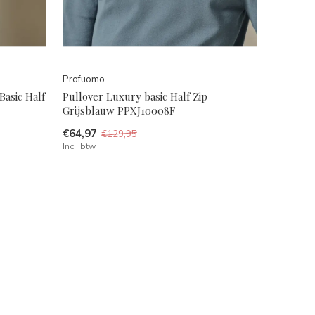
Profuomo
Basic Half
Pullover Luxury basic Half Zip
Grijsblauw PPXJ10008F
€64,97
€129,95
Incl. btw