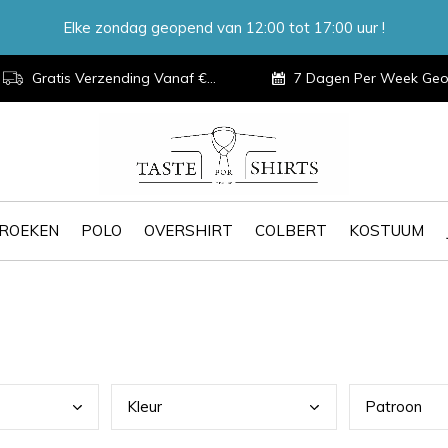
Elke zondag geopend van 12:00 tot 17:00 uur !
Gratis Verzending Vanaf €100,-
7 Dagen Per Week Geopen
ROEKEN
POLO
OVERSHIRT
COLBERT
KOSTUUM
Kleu
r
Patr
oon