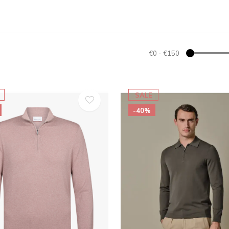
€0
-
€150
SALE
-40%