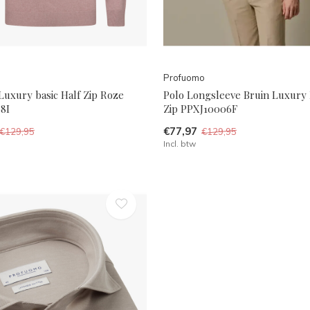
Profuomo
Luxury basic Half Zip Roze
Polo Longsleeve Bruin Luxury 
8I
Zip PPXJ10006F
€77,97
€129,95
€129,95
Incl. btw