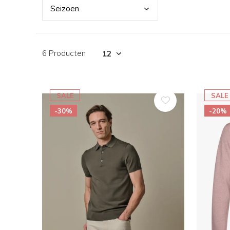
Seiz
oen
6 Producten
SALE
SALE
-30%
-20%