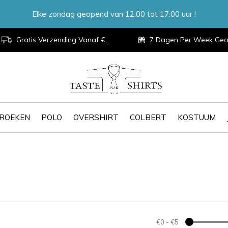
Elke zondag geopend van 12:00 tot 17:00 uur !
Gratis Verzending Vanaf €100,-
7 Dagen Per Week Geopen
ROEKEN
POLO
OVERSHIRT
COLBERT
KOSTUUM
€0
-
€5