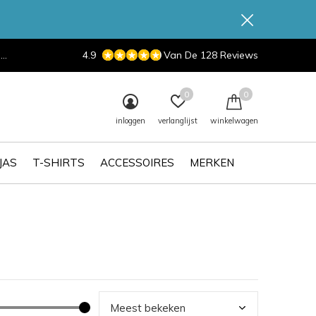
d
4.9
Van De 128 Reviews
0
0
inloggen
verlanglijst
winkelwagen
JAS
T-SHIRTS
ACCESSOIRES
MERKEN