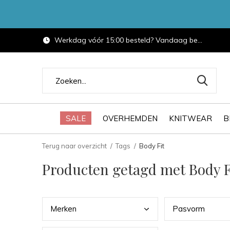
Werkdag vóór 15:00 besteld? Vandaag bezorgd.
SALE
OVERHEMDEN
KNITWEAR
B
Terug naar overzicht
Tags
Body Fit
Producten getagd met Body F
Merk
en
Pasv
orm