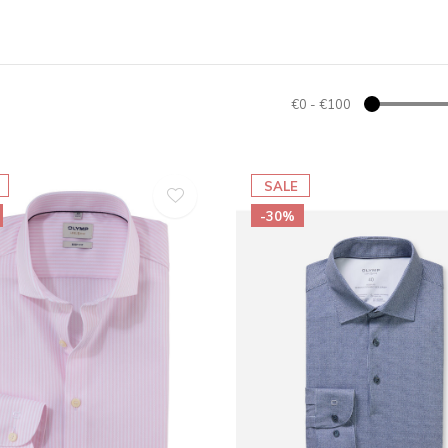
€0
-
€100
SALE
-30%