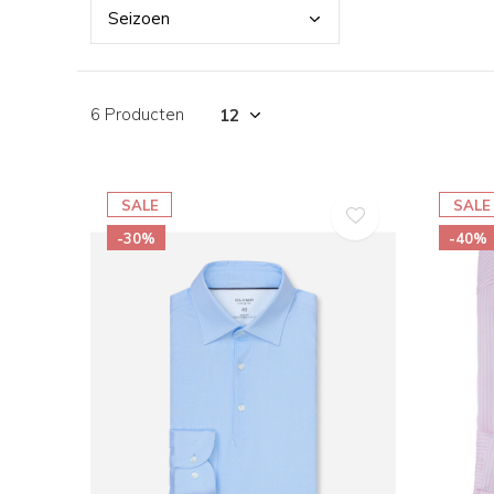
Seiz
oen
6 Producten
SALE
SALE
-30%
-40%