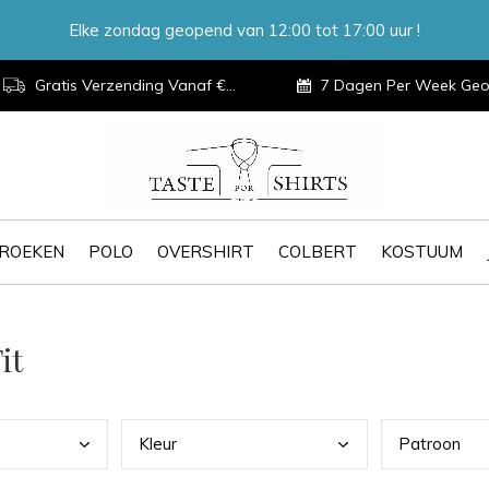
Elke zondag geopend van 12:00 tot 17:00 uur !
Gratis Verzending Vanaf €100,-
7 Dagen Per Week Geopen
ROEKEN
POLO
OVERSHIRT
COLBERT
KOSTUUM
it
Kleu
r
Patr
oon