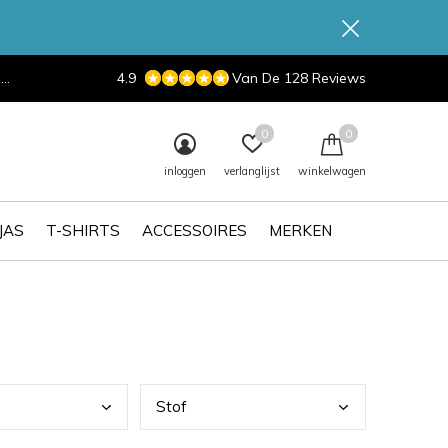
d
4.9
Van De 128 Reviews
0
0
inloggen
verlanglijst
winkelwagen
JAS
T-SHIRTS
ACCESSOIRES
MERKEN
Stof