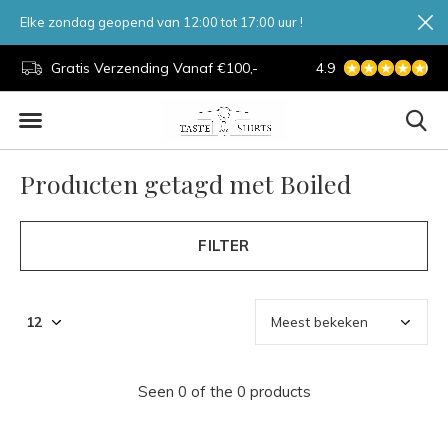
Elke zondag geopend van 12:00 tot 17:00 uur !
d.
Gratis Verzending Vanaf €100,-
4.9
7 Dagen Per Week
Producten getagd met Boiled
FILTER
Seen 0 of the 0 products