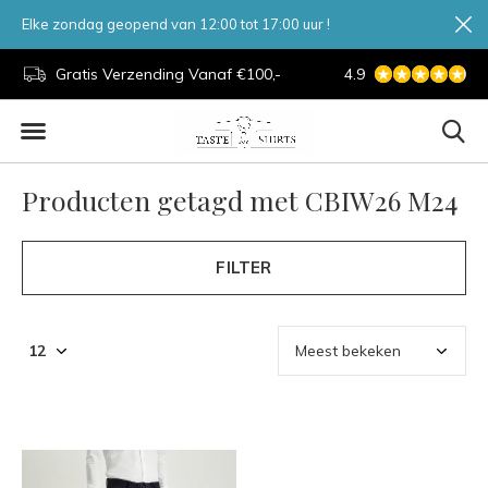
Elke zondag geopend van 12:00 tot 17:00 uur !
d.
Gratis Verzending Vanaf €100,-
4.9
7 Dagen Per Week
Producten getagd met CBIW26 M24
FILTER