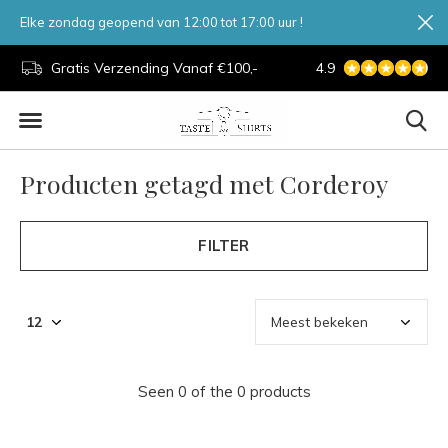
Elke zondag geopend van 12:00 tot 17:00 uur !
d.
Gratis Verzending Vanaf €100,-
4.9
7 Dagen Per Week
Producten getagd met Corderoy
FILTER
Seen 0 of the 0 products