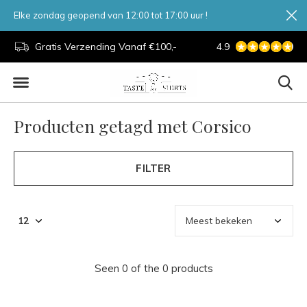
Elke zondag geopend van 12:00 tot 17:00 uur !
d.
Gratis Verzending Vanaf €100,-
4.9
7 Dagen Per Week
Producten getagd met Corsico
FILTER
Seen 0 of the 0 products